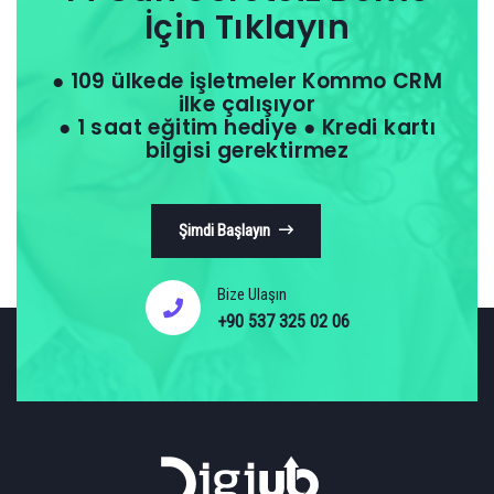
İçin Tıklayın
● 109 ülkede işletmeler Kommo CRM
ilke çalışıyor
● 1 saat eğitim hediye ● Kredi kartı
bilgisi gerektirmez
Şimdi Başlayın
Bize Ulaşın
+90 537 325 02 06