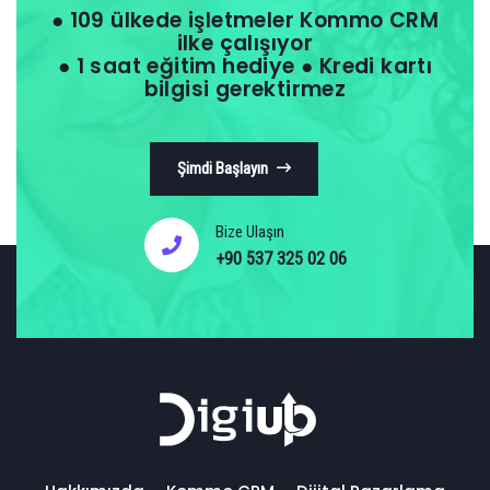
● 109 ülkede işletmeler Kommo CRM
ilke çalışıyor
● 1 saat eğitim hediye ● Kredi kartı
bilgisi gerektirmez
Şimdi Başlayın
Bize Ulaşın
+90 537 325 02 06