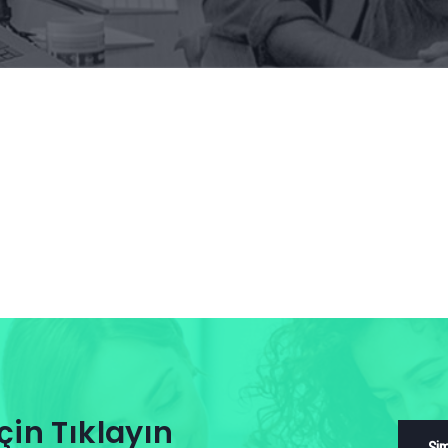
çin Tıklayın
Şim