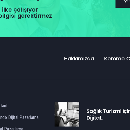
ilke çalışıyor
bilgisi gerektirmez
Hakkımızda
Kommo 
stant
Sağlık Turizmi içi
Dijital..
inde Dijital Pazarlama
ital Pazarlama