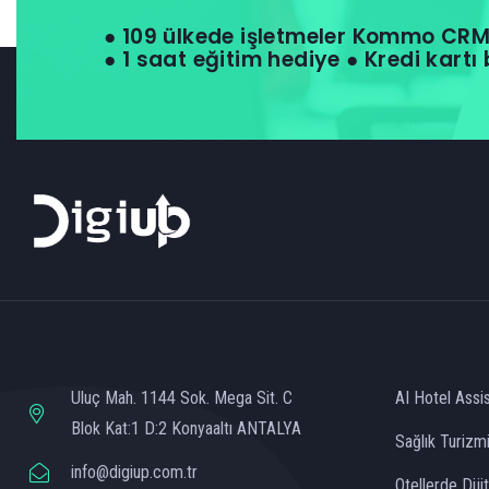
● 109 ülkede işletmeler Kommo CRM 
● 1 saat eğitim hediye ● Kredi kartı 
Uluç Mah. 1144 Sok. Mega Sit. C
AI Hotel Assi
Blok Kat:1 D:2 Konyaaltı ANTALYA
Sağlık Turizm
info@digiup.com.tr
Otellerde Dij