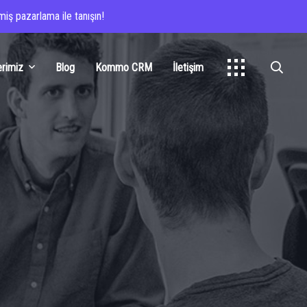
iş pazarlama ile tanışın!
erimiz
Blog
Kommo CRM
İletişim