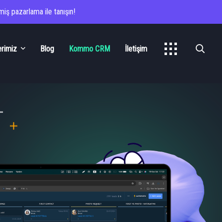
iş pazarlama ile tanışın!
erimiz
Blog
Kommo CRM
İletişim