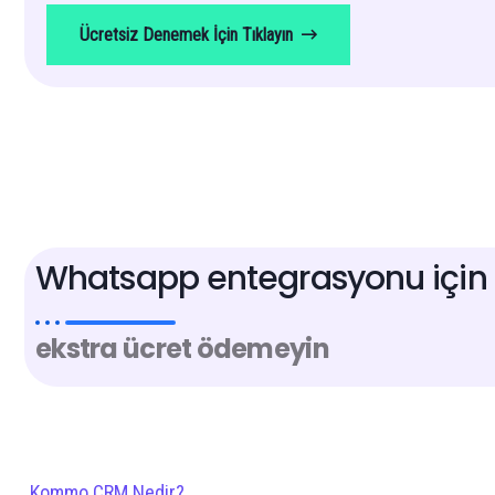
Ücretsiz Denemek İçin Tıklayın
Whatsapp entegrasyonu için
ekstra ücret ödemeyin
Kommo CRM Nedir?