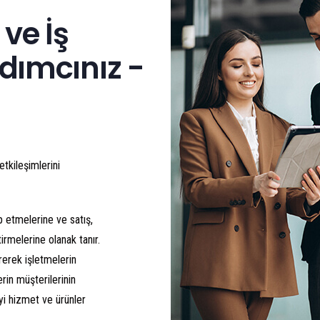
ve İş
rdımcınız -
tkileşimlerini
ip etmelerine ve satış,
tirmelerine olanak tanır.
rerek işletmelerin
erin müşterilerinin
iyi hizmet ve ürünler