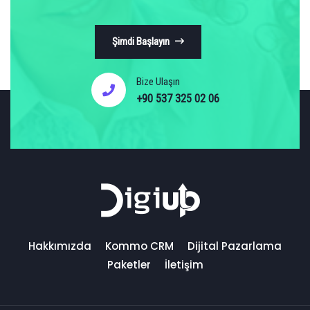
Şimdi Başlayın
Bize Ulaşın
+90 537 325 02 06
Hakkımızda
Kommo CRM
Dijital Pazarlama
Paketler
İletişim