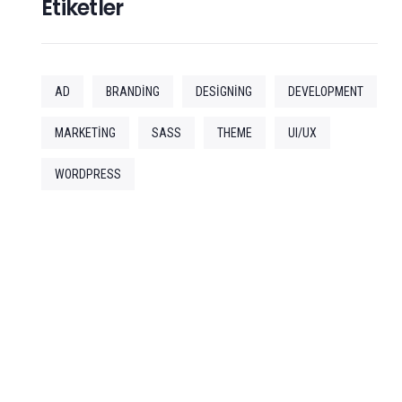
Etiketler
AD
BRANDING
DESIGNING
DEVELOPMENT
MARKETING
SASS
THEME
UI/UX
WORDPRESS