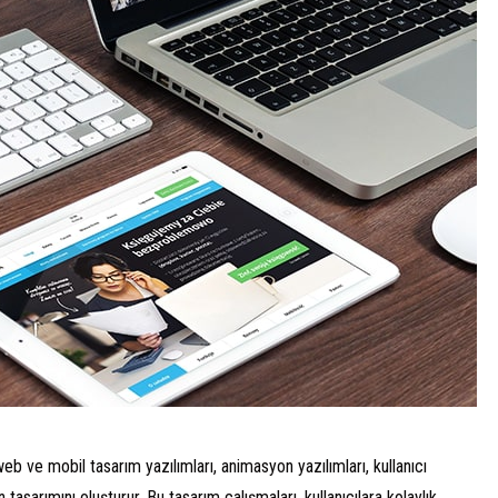
ı, web ve mobil tasarım yazılımları, animasyon yazılımları, kullanıcı
n tasarımını oluşturur. Bu tasarım çalışmaları, kullanıcılara kolaylık