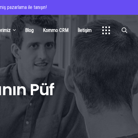
iş pazarlama ile tanışın!
erimiz
Blog
Kommo CRM
İletişim
nın Püf