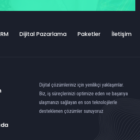
CRM
Dijital Pazarlama
Paketler
İletişim
Dijital çözümleriniz için yenilikçi yaklaşımlar.
n
Biz, iş süreçlerinizi optimize eden ve başarıya
ulaşmanızı sağlayan en son teknolojilerle
desteklenen çözümler sunuyoruz
ada