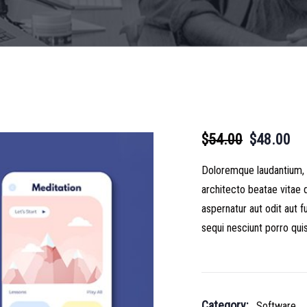
$
54.00
$
48.00
Doloremque laudantium, t
architecto beatae vitae 
aspernatur aut odit aut 
sequi nesciunt porro qui
Category:
Software