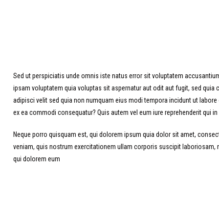
Sed ut perspiciatis unde omnis iste natus error sit voluptatem accusantiu
ipsam voluptatem quia voluptas sit aspernatur aut odit aut fugit, sed qui
adipisci velit sed quia non numquam eius modi tempora incidunt ut labore
ex ea commodi consequatur? Quis autem vel eum iure reprehenderit qui in 
Neque porro quisquam est, qui dolorem ipsum quia dolor sit amet, consec
veniam, quis nostrum exercitationem ullam corporis suscipit laboriosam, ni
qui dolorem eum