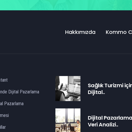
Hakkımızda
Kommo 
stant
Sağlık Turizmi içi
Dijital..
inde Dijital Pazarlama
ital Pazarlama
şmesi
Dijital Pazarlam
Veri Analizi..
llar