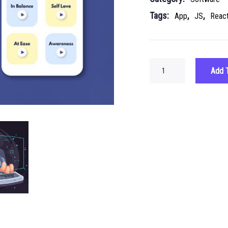
Tags:
,
,
App
JS
Reac
Add 