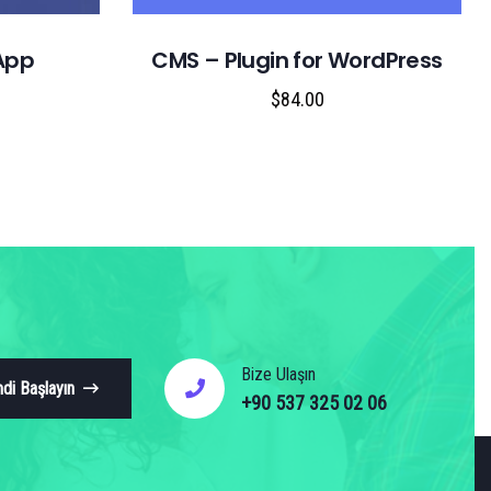
 App
CMS – Plugin for WordPress
$
84.00
Bize Ulaşın
di Başlayın
+90 537 325 02 06