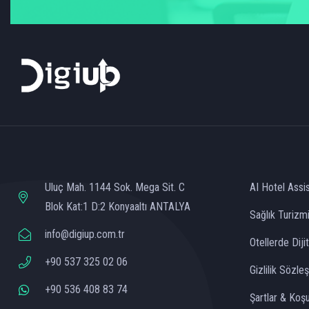
Uluç Mah. 1144 Sok. Mega Sit. C
AI Hotel Assi
Blok Kat:1 D:2 Konyaaltı ANTALYA
Sağlık Turizm
info@digiup.com.tr
Otellerde Dij
+90 537 325 02 06
Gizlilik Sözle
+90 536 408 83 74
Şartlar & Koşu