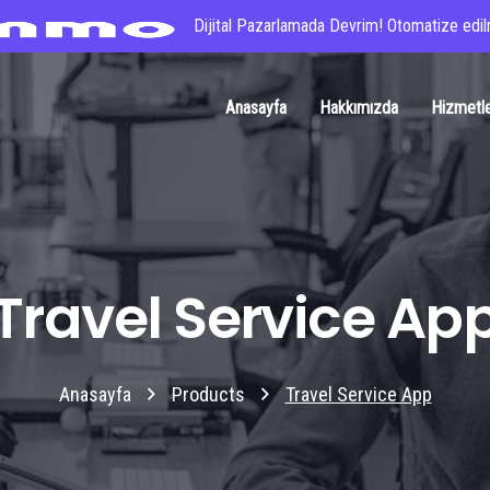
Dijital Pazarlamada Devrim! Otomatize edilm
Anasayfa
Hakkımızda
Hizmetl
Travel Service Ap
Anasayfa
Products
Travel Service App