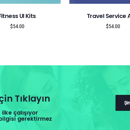
Fitness UI Kits
Travel Service
$
54.00
$
54.00
çin Tıklayın
Şim
ilke çalışıyor
bilgisi gerektirmez