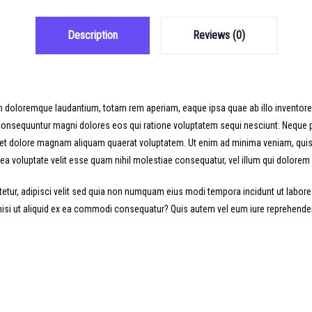
Description
Reviews (0)
m doloremque laudantium, totam rem aperiam, eaque ipsa quae ab illo inventore v
a consequuntur magni dolores eos qui ratione voluptatem sequi nesciunt. Neque 
 et dolore magnam aliquam quaerat voluptatem. Ut enim ad minima veniam, quis n
ea voluptate velit esse quam nihil molestiae consequatur, vel illum qui dolore
tetur, adipisci velit sed quia non numquam eius modi tempora incidunt ut labo
si ut aliquid ex ea commodi consequatur? Quis autem vel eum iure reprehenderit 