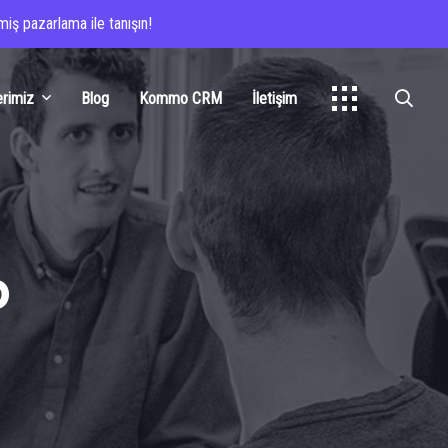
iş pazarlama ile tanışın!
erimiz
Blog
Kommo CRM
İletişim
p