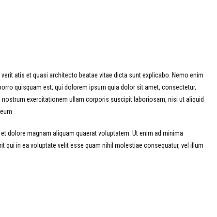
erit atis et quasi architecto beatae vitae dicta sunt explicabo. Nemo enim
porro quisquam est, qui dolorem ipsum quia dolor sit amet, consectetur,
ostrum exercitationem ullam corporis suscipit laboriosam, nisi ut aliquid
m eum
re et dolore magnam aliquam quaerat voluptatem. Ut enim ad minima
qui in ea voluptate velit esse quam nihil molestiae consequatur, vel illum